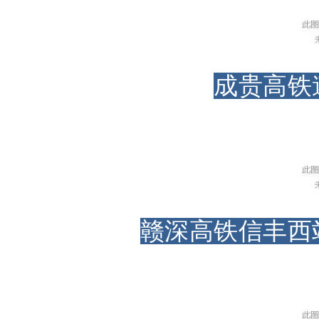
成贵高铁
赣深高铁信丰西