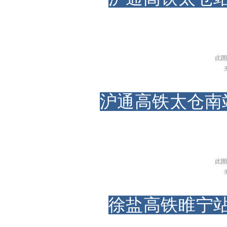
沪通高铁太仓南
徐盐高铁睢宁站