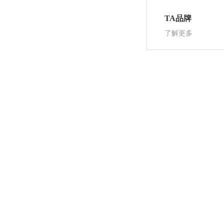
TA品牌
了解更多
快速通道
关注我们
— 首页
— 行业新闻
— 产品中心
— 关于我们